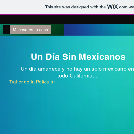
This site was designed with the
.com
web
Mi casa es tu casa
Un Día Sin Mexicanos
Un día amanece y no hay un sólo mexicano e
todo California...
Trailer de la Película: