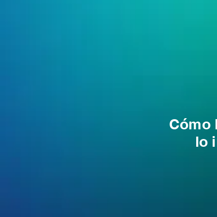
Cómo h
lo 